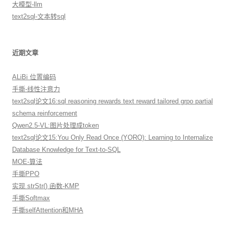
大模型-llm
text2sql-文本转sql
近期文章
ALiBi 位置编码
手撕-线性注意力
text2sql论文16:sql reasoning rewards text reward tailored grpo partial
schema reinforcement
Qwen2.5-VL:图片处理成token
text2sql论文15:You Only Read Once (YORO): Learning to Internalize
Database Knowledge for Text-to-SQL
MOE-算法
手撕PPO
实现 strStr() 函数-KMP
手撕Softmax
手撕selfAttention和MHA