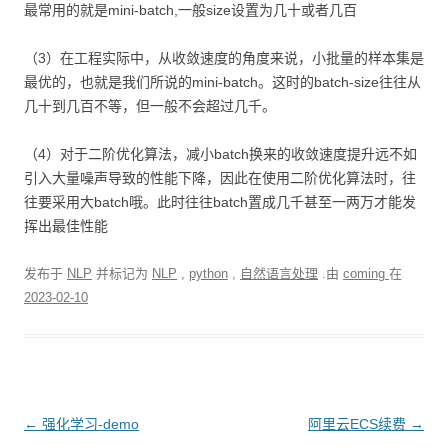
最常用的就是mini-batch,一般size设置为几十或者几百
（3）在工程实际中，从收敛速度的角度来说，小批量的样本集是
最优的，也就是我们所说的mini-batch。这时的batch-size往往从
几十到几百不等，但一般不会超过几千。
（4）对于二阶优化算法，减小batch换来的收敛速度提升远不如
引入大量噪声导致的性能下降，因此在使用二阶优化算法时，往
往要采用大batch哦。此时往往batch置成几千甚至一两万才能发
挥出最佳性能
发布于
NLP
并标记为
NLP
,
python
,
自然语言处理
.由
coming
在
2023-02-10
文
←
强化学习-demo
阿里云ECS续费
→