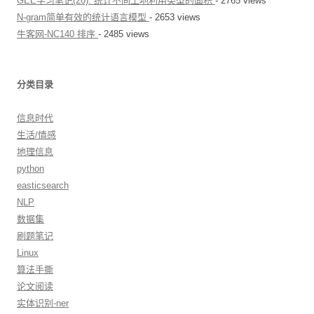
GEE学习笔记(20): 统计不同土地利用类型的面积
- 2765 views
N-gram简单有效的统计语言模型
- 2653 views
牛客网-NC140 排序
- 2485 views
分类目录
信息时代
生活/情感
地理信息
python
easticsearch
NLP
数据集
刷题笔记
Linux
算法手撕
论文阅读
实体识别-ner