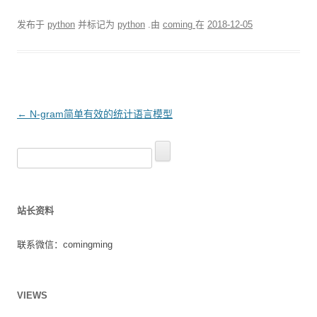
发布于
python
并标记为
python
.由
coming
在
2018-12-05
文
←
N-gram简单有效的统计语言模型
章
搜
导
索
航
：
站长资料
联系微信：comingming
VIEWS