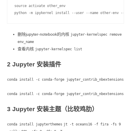
source activate other_env

删除jupyter-notebook的内核
jupyter-kernelspec remove
env_name
查看内核
jupyter-kernelspec list
2 Jupyter 安装插件
conda install -c conda-forge jupyter_contrib_nbextensions
conda install -c conda-forge jupyter_contrib_nbextensions
3 Jupyter 安装主题（比较鸡肋）
conda install jupyterthemes
jt -t oceans16 -f fira -fs 9