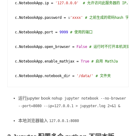
c
.
NotebookApp
.
ip
=
'127.0.0.0'
# 允许访问此服务器的 IP，星
c
.
NotebookApp
.
password
=
u
'xxxx'
# 之前生成的密码hash 字串
c
.
NotebookApp
.
port
=
9999
# 使用的端口
c
.
NotebookApp
.
open_browser
=
False
# 运行时不打开本机浏览器
c
.
NotebookApp
.
enable_mathjax
=
True
# 启用 MathJa
c
.
NotebookApp
.
notebook_dir
=
'/data/'
# 文件夹
运行jupyter book
nohup jupyter notebook --no-browser
--port=8080 --ip=127.0.0.1 > jupypter.log 2>&1 &
本地浏览器输入
127.0.0.1:8080