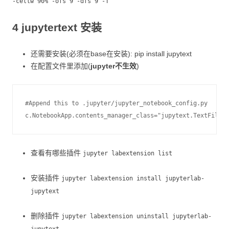
-cellw 90% -ofs 9 -dfs 9 -T
4 jupytertext 安装
还需要安装(必须在base在安装): pip install jupytext
在配置文件里添加(
jupyter不生效
)
#
Append this to .jupyter/jupyter_notebook_config.py

查看有哪些插件
jupyter labextension list
安装插件
jupyter labextension install jupyterlab-
jupytext
删除插件
jupyter labextension uninstall jupyterlab-