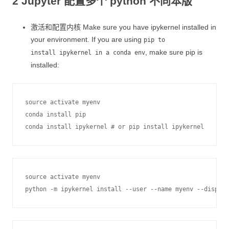
2 Jupyter 配置多个 python 不同本版
激活和配置内核 Make sure you have ipykernel installed in
your environment. If you are using
pip to
, make sure pip is
install ipykernel in a conda env
installed:
source activate myenv

conda install pip

source activate myenv
