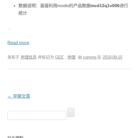
数据说明：直接利用modis的产品数据
mcd12q1v006
进行
统计
...
Read more
发布于
地理信息
并标记为
GEE
,
地理
.由
coming
在
2019-09-15
文
←
早期文章
章
搜
导
索
航
：