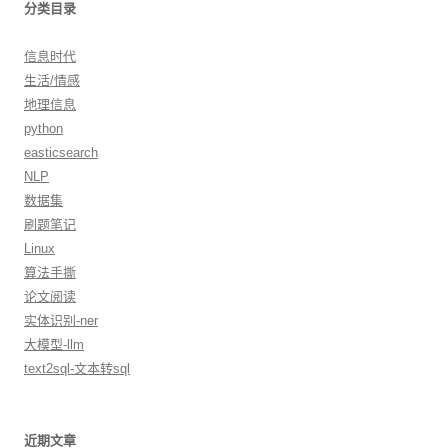
分类目录
信息时代
生活/情感
地理信息
python
easticsearch
NLP
数据集
刷题笔记
Linux
算法手撕
论文阅读
实体识别-ner
大模型-llm
text2sql-文本转sql
近期文章