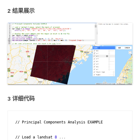
2 结果展示
3 详细代码
//
Principal
Components
Analysis
EXAMPLE
//
Load
a
landsat
8
 ...