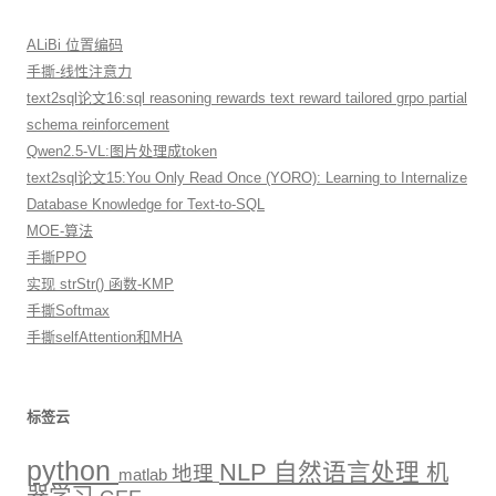
ALiBi 位置编码
手撕-线性注意力
text2sql论文16:sql reasoning rewards text reward tailored grpo partial
schema reinforcement
Qwen2.5-VL:图片处理成token
text2sql论文15:You Only Read Once (YORO): Learning to Internalize
Database Knowledge for Text-to-SQL
MOE-算法
手撕PPO
实现 strStr() 函数-KMP
手撕Softmax
手撕selfAttention和MHA
标签云
python
NLP
自然语言处理
机
地理
matlab
器学习