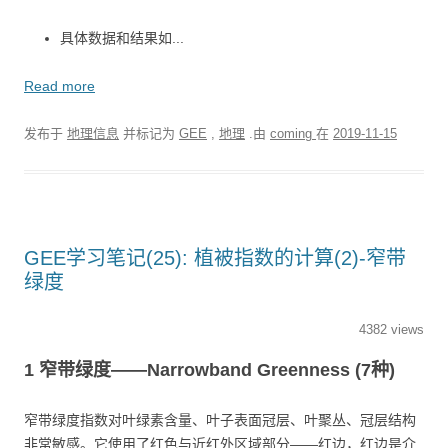
具体数据和结果如...
Read more
发布于
地理信息
并标记为
GEE
,
地理
.由
coming
在
2019-11-15
GEE学习笔记(25): 植被指数的计算(2)-窄带
绿度
4382 views
1 窄带绿度——Narrowband Greenness (7种)
窄带绿度指数对叶绿素含量、叶子表面冠层、叶聚丛、冠层结构
非常敏感。它使用了红色与近红外区域部分——红边，红边是介