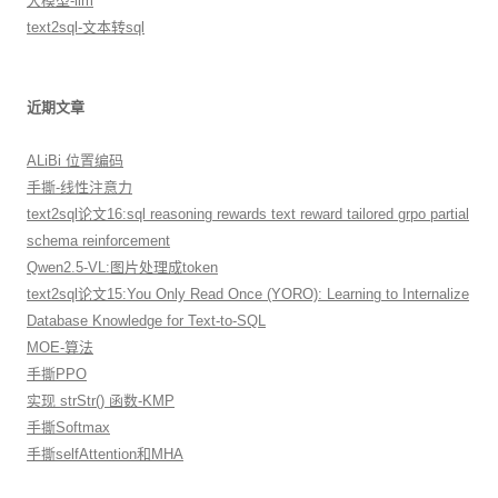
大模型-llm
text2sql-文本转sql
近期文章
ALiBi 位置编码
手撕-线性注意力
text2sql论文16:sql reasoning rewards text reward tailored grpo partial
schema reinforcement
Qwen2.5-VL:图片处理成token
text2sql论文15:You Only Read Once (YORO): Learning to Internalize
Database Knowledge for Text-to-SQL
MOE-算法
手撕PPO
实现 strStr() 函数-KMP
手撕Softmax
手撕selfAttention和MHA