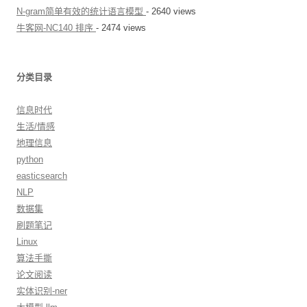
N-gram简单有效的统计语言模型
- 2640 views
牛客网-NC140 排序
- 2474 views
分类目录
信息时代
生活/情感
地理信息
python
easticsearch
NLP
数据集
刷题笔记
Linux
算法手撕
论文阅读
实体识别-ner