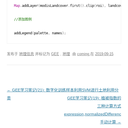
Map
.
addLayer
(
modisLandcover
.
first
().
clip
(
roi
),
landcoverV
//添加图例
addLegend
(
palette
,
names
);
发布于
地理信息
并标记为
GEE
,
地理
.由
coming
在
2019-09-15
文
←
GEE学习笔记(21): 数字化训练样本利用SVM进行土地利用分
章
类
GEE学习笔记(19): 植被指数的
导
三种计算方式
航
expression,normalizedDifference,
手动计算
→