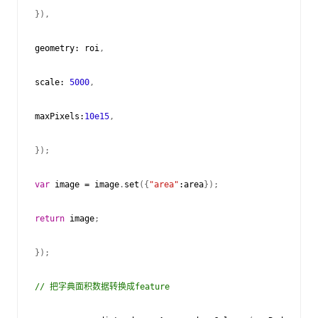
}),
geometry
:
roi
,
scale
:
5000
,
maxPixels
:
10e15
,
});
var
image
=
image
.
set
({
"area"
:
area
});
return
image
;
});
// 把字典面积数据转换成feature