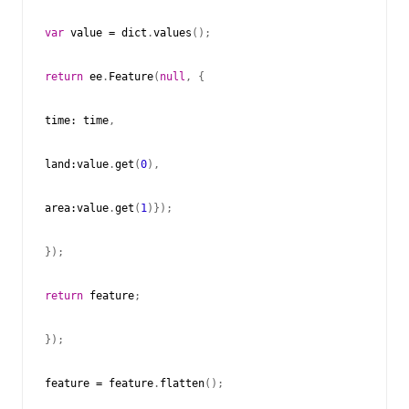
var
value
=
dict
.
values
();
return
ee
.
Feature
(
null
,
{
time
:
time
,
land
:
value
.
get
(
0
),
area
:
value
.
get
(
1
)});
});
return
feature
;
});
feature
=
feature
.
flatten
();