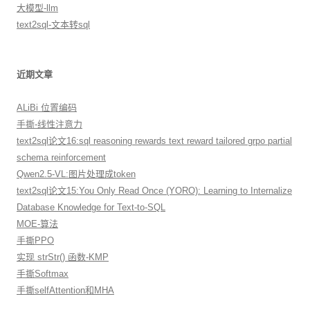
大模型-llm
text2sql-文本转sql
近期文章
ALiBi 位置编码
手撕-线性注意力
text2sql论文16:sql reasoning rewards text reward tailored grpo partial
schema reinforcement
Qwen2.5-VL:图片处理成token
text2sql论文15:You Only Read Once (YORO): Learning to Internalize
Database Knowledge for Text-to-SQL
MOE-算法
手撕PPO
实现 strStr() 函数-KMP
手撕Softmax
手撕selfAttention和MHA