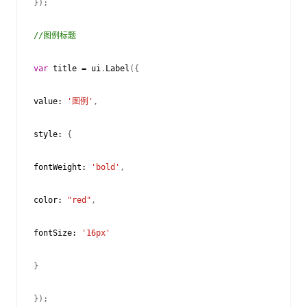
});
//图例标题
var
title
=
ui
.
Label
({
value
:
'图例'
,
style
:
{
fontWeight
:
'bold'
,
color
:
"red"
,
fontSize
:
'16px'
}
});