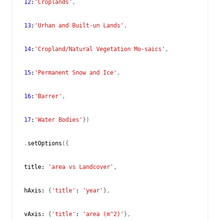
12
:
'Croplands'
,
13
:
'Urhan and Built-un Lands'
,
14
:
'Cropland/Natural Vegetation Mo-saics'
,
15
:
'Permanent Snow and Ice'
,
16
:
'Barrer'
,
17
:
'Water Bodies'
})
.
setOptions
({
title
:
'area vs Landcover'
,
hAxis
:
{
'title'
:
'year'
},
vAxis
:
{
'title'
:
'area (m^2)'
},