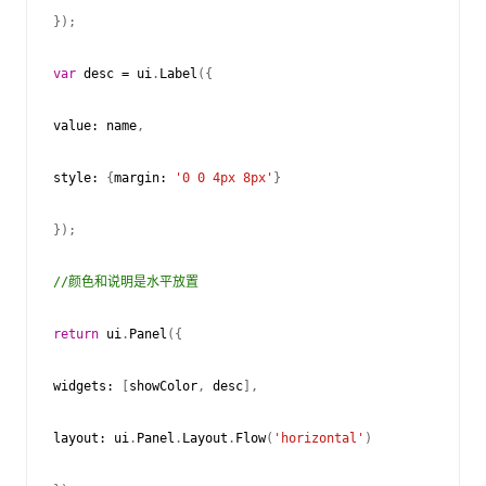
});
var
desc
=
ui
.
Label
({
value
:
name
,
style
:
{
margin
:
'0 0 4px 8px'
}
});
//颜色和说明是水平放置
return
ui
.
Panel
({
widgets
:
[
showColor
,
desc
],
layout
:
ui
.
Panel
.
Layout
.
Flow
(
'horizontal'
)