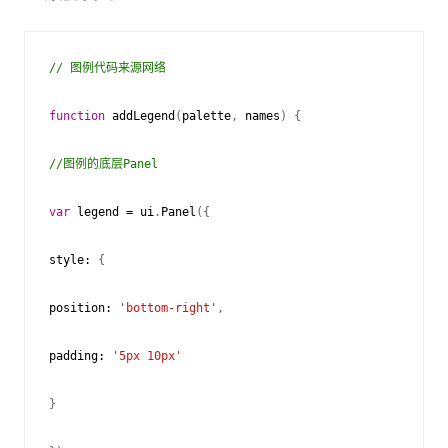
// 图例代码来源网络
function
addLegend
(
palette
,
names
)
{
//图例的底层Panel
var
legend
=
ui
.
Panel
({
style
:
{
position
:
'bottom-right'
,
padding
:
'5px 10px'
}