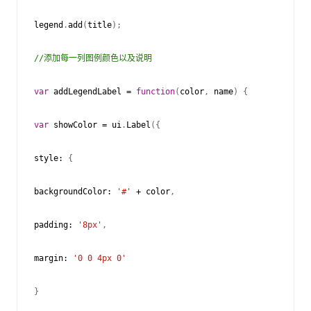
legend
.
add
(
title
);
//添加每一列图例颜色以及说明
var
addLegendLabel
=
function
(
color
,
name
)
{
var
showColor
=
ui
.
Label
({
style
:
{
backgroundColor
:
'#'
+
color
,
padding
:
'8px'
,
margin
:
'0 0 4px 0'
}