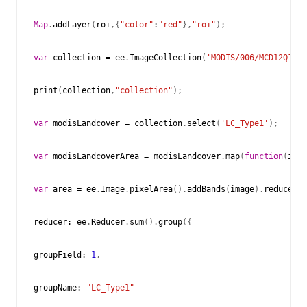
Map
.
addLayer
(
roi
,{
"color"
:
"red"
},
"roi"
);
var
collection
=
ee
.
ImageCollection
(
'MODIS/006/MCD12Q1'
);
print
(
collection
,
"collection"
);
var
modisLandcover
=
collection
.
select
(
'LC_Type1'
);
var
modisLandcoverArea
=
modisLandcover
.
map
(
function
(
imag
var
area
=
ee
.
Image
.
pixelArea
().
addBands
(
image
).
reduceReg
reducer
:
ee
.
Reducer
.
sum
().
group
({
groupField
:
1
,
groupName
:
"LC_Type1"