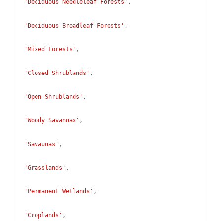
'Deciduous Needleleaf Forests'
,
'Deciduous Broadleaf Forests'
,
'Mixed Forests'
,
'Closed Shrublands'
,
'Open Shrublands'
,
'Woody Savannas'
,
'Savaunas'
,
'Grasslands'
,
'Permanent Wetlands'
,
'Croplands'
,