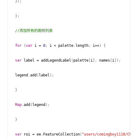
});
};
//添加所有的图例列表
for
(
var
i
=
0
;
i
<
palette
.
length
;
i
++
)
{
var
label
=
addLegendLabel
(
palette
[
i
],
names
[
i
]);
legend
.
add
(
label
);
}
Map
.
add
(
legend
);
}
var
roi
=
ee
.
FeatureCollection
(
"users/comingboy1118/China