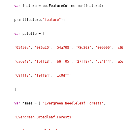
var
feature
=
ee
.
FeatureCollection
(
feature
);
print
(
feature
,
"feature"
);
var
palette
=
[
'05450a'
,
'086a10'
,
'54a708'
,
'78d203'
,
'009900'
,
'c6b044
'dade48'
,
'fbff13'
,
'b6ff05'
,
'27ff87'
,
'c24f44'
,
'a5a5a5
'69fff8'
,
'f9ffa4'
,
'1c0dff'
]
var
names
=
[
'Evergreen Needleleaf Forests'
,
'Evergreen Broadleaf Forests'
,