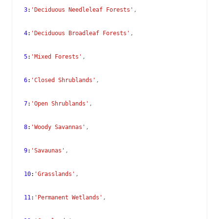
3
:
'Deciduous Needleleaf Forests'
,
4
:
'Deciduous Broadleaf Forests'
,
5
:
'Mixed Forests'
,
6
:
'Closed Shrublands'
,
7
:
'Open Shrublands'
,
8
:
'Woody Savannas'
,
9
:
'Savaunas'
,
10
:
'Grasslands'
,
11
:
'Permanent Wetlands'
,