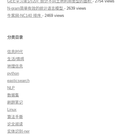
GEE学习笔记(20): 统计不同土地利用类型的面积
- 2754 views
N-gram简单有效的统计语言模型
- 2639 views
牛客网-NC140 排序
- 2469 views
分类目录
信息时代
生活/情感
地理信息
python
easticsearch
NLP
数据集
刷题笔记
Linux
算法手撕
论文阅读
实体识别-ner