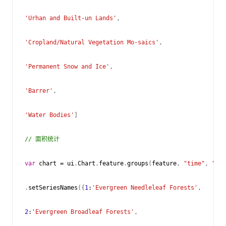
'Urhan and Built-un Lands'
,
'Cropland/Natural Vegetation Mo-saics'
,
'Permanent Snow and Ice'
,
'Barrer'
,
'Water Bodies'
]
// 面积统计
var
chart
=
ui
.
Chart
.
feature
.
groups
(
feature
,
"time"
,
"are
.
setSeriesNames
({
1
:
'Evergreen Needleleaf Forests'
,
2
:
'Evergreen Broadleaf Forests'
,