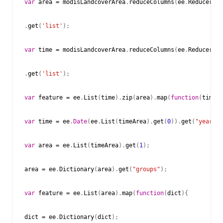
var
area
=
modisLandcoverArea
.
reduceColumns
(
ee
.
Reducer
.
to
.
get
(
'list'
);
var
time
=
modisLandcoverArea
.
reduceColumns
(
ee
.
Reducer
.
to
.
get
(
'list'
);
var
feature
=
ee
.
List
(
time
).
zip
(
area
).
map
(
function
(
timeAr
var
time
=
ee
.
Date
(
ee
.
List
(
timeArea
).
get
(
0
)).
get
(
"year"
);
var
area
=
ee
.
List
(
timeArea
).
get
(
1
);
area
=
ee
.
Dictionary
(
area
).
get
(
"groups"
);
var
feature
=
ee
.
List
(
area
).
map
(
function
(
dict
){
dict
=
ee
.
Dictionary
(
dict
);