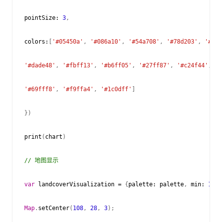
pointSize
:
3
,
colors
:
[
'#05450a'
,
'#086a10'
,
'#54a708'
,
'#78d203'
,
'#009
'#dade48'
,
'#fbff13'
,
'#b6ff05'
,
'#27ff87'
,
'#c24f44'
,
'#
'#69fff8'
,
'#f9ffa4'
,
'#1c0dff'
]
})
print
(
chart
)
// 地图显示
var
landcoverVisualization
=
{
palette
:
palette
,
min
:
1
,
m
Map
.
setCenter
(
108
,
28
,
3
);