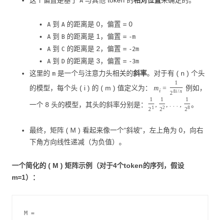
这个偏置是基于
与其他 token 的
相对位置
来确定的。
A
到
的距离是 0，偏置 = 0
A
A
到
的距离是 1，偏置 =
A
B
-m
到
的距离是 2，偏置 =
A
C
-2m
到
的距离是 3，偏置 =
A
D
-3m
这里的
是一个与注意力头相关的
斜率
。对于有 ( n ) 个头
m
1
的模型，每个头 ( i ) 的 ( m ) 值定义为：
例如，
m
=
i
8
i
/
n
2
1
1
1
一个 8 头的模型，其头的斜率分别是：
。
,
,
.
.
.
,
1
2
8
2
2
2
最终，矩阵 ( M ) 看起来像一个“斜坡”，左上角为 0，向右
下角方向线性递减（为负值）。
一个简化的 ( M ) 矩阵示例（对于4个token的序列，假设
m=1）：
M = 
