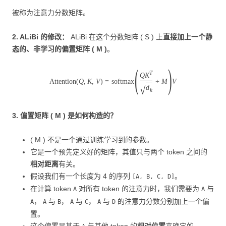
被称为注意力分数矩阵。
2. ALiBi 的修改：
ALiBi 在这个分数矩阵 ( S ) 上
直接加上一个静
态的、非学习的偏置矩阵 ( M )
。
(
)
T
Q
K
Attention
(
Q
,
K
,
V
)
=
softmax
+
M
V
d
√
k
3. 偏置矩阵 ( M ) 是如何构造的？
( M ) 不是一个通过训练学习到的参数。
它是一个预先定义好的矩阵，其值只与两个 token 之间的
相对距离
有关。
假设我们有一个长度为 4 的序列
。
[A, B, C, D]
在计算 token
对所有 token 的注意力时，我们需要为
与
A
A
，
与
，
与
，
与
的注意力分数分别加上一个偏
A
A
B
A
C
A
D
置。