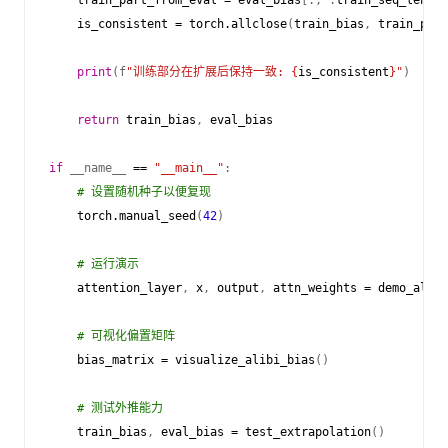
is_consistent
=
torch
.
allclose
(
train_bias
,
train_part
print
(
f
"训练部分在扩展后保持一致: 
{
is_consistent
}
"
)
return
train_bias
,
eval_bias
if
__name__
==
"__main__"
:
# 设置随机种子以便复现
torch
.
manual_seed
(
42
)
# 运行演示
attention_layer
,
x
,
output
,
attn_weights
=
demo_alibi
# 可视化偏置矩阵
bias_matrix
=
visualize_alibi_bias
()
# 测试外推能力
train_bias
,
eval_bias
=
test_extrapolation
()