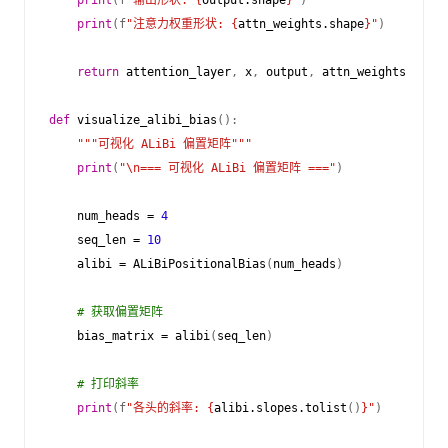
print
(
f
"注意力权重形状: 
{
attn_weights
.
shape
}
"
)
return
attention_layer
,
x
,
output
,
attn_weights
def
visualize_alibi_bias
():
"""可视化 ALiBi 偏置矩阵"""
print
(
"
\n
=== 可视化 ALiBi 偏置矩阵 ==="
)
num_heads
=
4
seq_len
=
10
alibi
=
ALiBiPositionalBias
(
num_heads
)
# 获取偏置矩阵
bias_matrix
=
alibi
(
seq_len
)
# 打印斜率
print
(
f
"各头的斜率: 
{
alibi
.
slopes
.
tolist
()
}
"
)