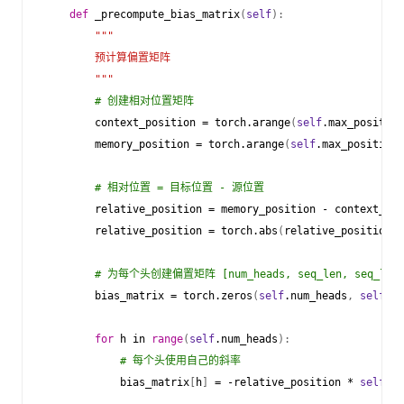
def
_precompute_bias_matrix
(
self
):
"""
        预计算偏置矩阵
        """
# 创建相对位置矩阵
context_position
=
torch
.
arange
(
self
.
max_position
memory_position
=
torch
.
arange
(
self
.
max_positions
# 相对位置 = 目标位置 - 源位置
relative_position
=
memory_position
-
context_pos
relative_position
=
torch
.
abs
(
relative_position
)
# 为每个头创建偏置矩阵 [num_heads, seq_len, seq_len
bias_matrix
=
torch
.
zeros
(
self
.
num_heads
,
self
.
ma
for
h
in
range
(
self
.
num_heads
):
# 每个头使用自己的斜率
bias_matrix
[
h
]
=
-
relative_position
*
self
.
sl