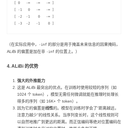
[ 0   -∞   -∞   -∞ ]

[ -1   0   -∞   -∞ ]

[ -2  -1    0   -∞ ]

（在实际应用中，
的部分是用于掩盖未来信息的因果掩码，
-inf
ALiBi 的偏置是加在非
的位置上。）
-inf
4. ALiBi 的优势
强大的外推能力
这是 ALiBi 最突出的优点。在训练时使用较短的序列（如
1024 个 token），模型无需任何微调就能在推理时处理长
得多的序列（如 16K+ 个 token）。
因为它的偏置是
线性
的。模型在训练时学会了“距离越远，
注意力越少”的线性关系。当序列变长时，这个线性规则可
以自然地推广到更远的距离。而正弦编码等绝对位置编码在