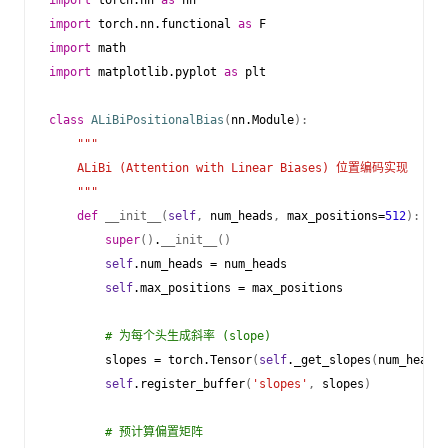
import
torch.nn.functional
as
F
import
math
import
matplotlib.pyplot
as
plt
class
ALiBiPositionalBias
(
nn
.
Module
):
"""
    ALiBi (Attention with Linear Biases) 位置编码实现
    """
def
__init__
(
self
,
num_heads
,
max_positions
=
512
):
super
()
.
__init__
()
self
.
num_heads
=
num_heads
self
.
max_positions
=
max_positions
# 为每个头生成斜率 (slope)
slopes
=
torch
.
Tensor
(
self
.
_get_slopes
(
num_heads
)
self
.
register_buffer
(
'slopes'
,
slopes
)
# 预计算偏置矩阵