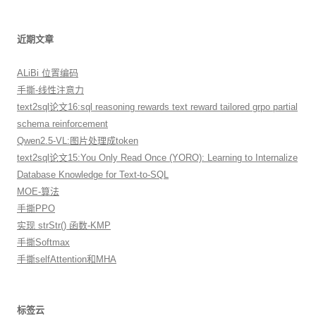
近期文章
ALiBi 位置编码
手撕-线性注意力
text2sql论文16:sql reasoning rewards text reward tailored grpo partial
schema reinforcement
Qwen2.5-VL:图片处理成token
text2sql论文15:You Only Read Once (YORO): Learning to Internalize
Database Knowledge for Text-to-SQL
MOE-算法
手撕PPO
实现 strStr() 函数-KMP
手撕Softmax
手撕selfAttention和MHA
标签云