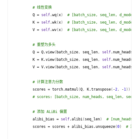
# 线性变换
Q
=
self
.
wq
(
x
)
# [batch_size, seq_len, d_model]
K
=
self
.
wk
(
x
)
# [batch_size, seq_len, d_model]
V
=
self
.
wv
(
x
)
# [batch_size, seq_len, d_model]
# 重塑为多头
Q
=
Q
.
view
(
batch_size
,
seq_len
,
self
.
num_heads
,
s
K
=
K
.
view
(
batch_size
,
seq_len
,
self
.
num_heads
,
s
V
=
V
.
view
(
batch_size
,
seq_len
,
self
.
num_heads
,
s
# 计算注意力分数
scores
=
torch
.
matmul
(
Q
,
K
.
transpose
(
-
2
,
-
1
))
/
m
# scores: [batch_size, num_heads, seq_len, seq_le
# 添加 ALiBi 偏置
alibi_bias
=
self
.
alibi
(
seq_len
)
# [num_heads, s
scores
=
scores
+
alibi_bias
.
unsqueeze
(
0
)
# 添加