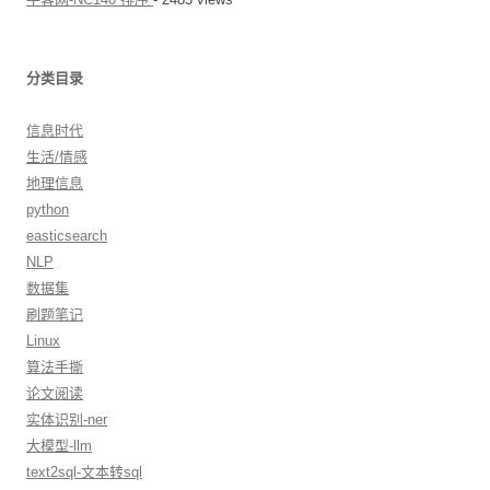
分类目录
信息时代
生活/情感
地理信息
python
easticsearch
NLP
数据集
刷题笔记
Linux
算法手撕
论文阅读
实体识别-ner
大模型-llm
text2sql-文本转sql