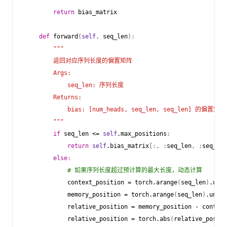
return
bias_matrix
def
forward
(
self
,
seq_len
):
"""
        返回对应序列长度的偏置矩阵
        Args:
            seq_len: 序列长度
        Returns:
            bias: [num_heads, seq_len, seq_len] 的偏置矩阵
        """
if
seq_len
<=
self
.
max_positions
:
return
self
.
bias_matrix
[:,
:
seq_len
,
:
seq_len
else
:
# 如果序列长度超过预计算的最大长度，动态计算
context_position
=
torch
.
arange
(
seq_len
)
.
unsq
memory_position
=
torch
.
arange
(
seq_len
)
.
unsqu
relative_position
=
memory_position
-
context
relative_position
=
torch
.
abs
(
relative_positi