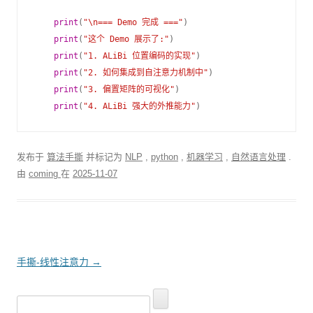
print
(
"
\n
=== Demo 完成 ==="
)
print
(
"这个 Demo 展示了:"
)
print
(
"1. ALiBi 位置编码的实现"
)
print
(
"2. 如何集成到自注意力机制中"
)
print
(
"3. 偏置矩阵的可视化"
)
print
(
"4. ALiBi 强大的外推能力"
)
发布于
算法手撕
并标记为
NLP
,
python
,
机器学习
,
自然语言处理
.
由
coming
在
2025-11-07
文
手撕-线性注意力
→
章
搜
导