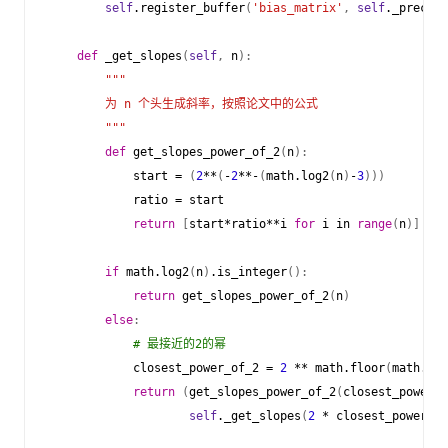
self
.
register_buffer
(
'bias_matrix'
,
self
.
_precomp
def
_get_slopes
(
self
,
n
):
"""
        为 n 个头生成斜率，按照论文中的公式
        """
def
get_slopes_power_of_2
(
n
):
start
=
(
2
**
(
-
2
**-
(
math
.
log2
(
n
)
-
3
)))
ratio
=
start
return
[
start
*
ratio
**
i
for
i
in
range
(
n
)]
if
math
.
log2
(
n
)
.
is_integer
():
return
get_slopes_power_of_2
(
n
)
else
:
# 最接近的2的幂
closest_power_of_2
=
2
**
math
.
floor
(
math
.
log
return
(
get_slopes_power_of_2
(
closest_power_o
self
.
_get_slopes
(
2
*
closest_power_of