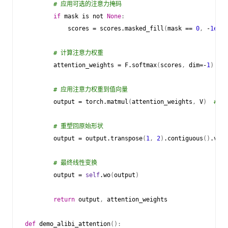
# 应用可选的注意力掩码
if
mask
is
not
None
:
scores
=
scores
.
masked_fill
(
mask
==
0
,
-
1e9
)
# 计算注意力权重
attention_weights
=
F
.
softmax
(
scores
,
dim
=-
1
)
# 应用注意力权重到值向量
output
=
torch
.
matmul
(
attention_weights
,
V
)
# [b
# 重塑回原始形状
output
=
output
.
transpose
(
1
,
2
)
.
contiguous
()
.
view
# 最终线性变换
output
=
self
.
wo
(
output
)
return
output
,
attention_weights
def
demo_alibi_attention
():