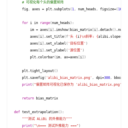
# 可视化每个头的偏置矩阵
fig
,
axes
=
plt
.
subplots
(
1
,
num_heads
,
figsize
=
(
16
,
4
for
i
in
range
(
num_heads
):
im
=
axes
[
i
]
.
imshow
(
bias_matrix
[
i
]
.
detach
()
.
numpy
axes
[
i
]
.
set_title
(
f
'头 
{
i
}
\n
斜率: 
{
alibi
.
slopes
[
i
axes
[
i
]
.
set_xlabel
(
'目标位置'
)
axes
[
i
]
.
set_ylabel
(
'源位置'
)
plt
.
colorbar
(
im
,
ax
=
axes
[
i
])
plt
.
tight_layout
()
plt
.
savefig
(
'alibi_bias_matrix.png'
,
dpi
=
300
,
bbox_in
print
(
"偏置矩阵可视化已保存为 'alibi_bias_matrix.png'"
)
return
bias_matrix
def
test_extrapolation
():
"""测试 ALiBi 的外推能力"""
print
(
"
\n
=== 测试外推能力 ==="
)