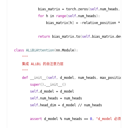
bias_matrix
=
torch
.
zeros
(
self
.
num_heads
,
seq
for
h
in
range
(
self
.
num_heads
):
bias_matrix
[
h
]
=
-
relative_position
*
sel
return
bias_matrix
.
to
(
self
.
bias_matrix
.
device
class
ALiBiAttention
(
nn
.
Module
):
"""
    集成 ALiBi 的自注意力层
    """
def
__init__
(
self
,
d_model
,
num_heads
,
max_positions
=
super
()
.
__init__
()
self
.
d_model
=
d_model
self
.
num_heads
=
num_heads
self
.
head_dim
=
d_model
//
num_heads
assert
d_model
%
num_heads
==
0
,
"d_model 必须能被