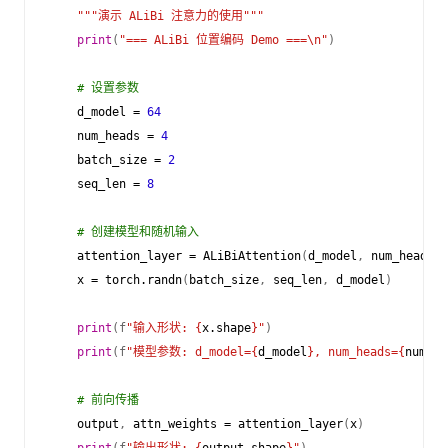
"""演示 ALiBi 注意力的使用"""
print
(
"=== ALiBi 位置编码 Demo ===
\n
"
)
# 设置参数
d_model
=
64
num_heads
=
4
batch_size
=
2
seq_len
=
8
# 创建模型和随机输入
attention_layer
=
ALiBiAttention
(
d_model
,
num_heads
)
x
=
torch
.
randn
(
batch_size
,
seq_len
,
d_model
)
print
(
f
"输入形状: 
{
x
.
shape
}
"
)
print
(
f
"模型参数: d_model=
{
d_model
}
, num_heads=
{
num_he
# 前向传播
output
,
attn_weights
=
attention_layer
(
x
)
print
(
f
"输出形状: 
{
output
.
shape
}
"
)