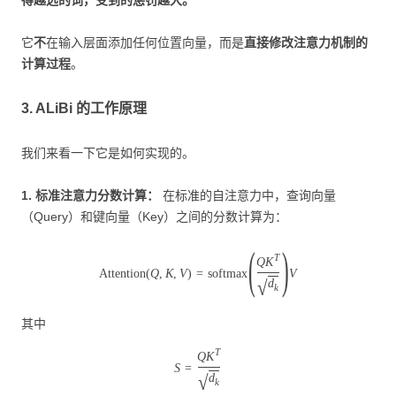
它
不
在输入层面添加任何位置向量，而是
直接修改注意力机制的
计算过程
。
3. ALiBi 的工作原理
我们来看一下它是如何实现的。
1. 标准注意力分数计算：
在标准的自注意力中，查询向量
（Query）和键向量（Key）之间的分数计算为：
(
)
T
Q
K
Attention
(
Q
,
K
,
V
)
=
softmax
V
d
√
k
其中
T
Q
K
S
=
d
√
k