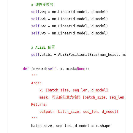
# 线性变换层
self
.
wq
=
nn
.
Linear
(
d_model
,
d_model
)
self
.
wk
=
nn
.
Linear
(
d_model
,
d_model
)
self
.
wv
=
nn
.
Linear
(
d_model
,
d_model
)
self
.
wo
=
nn
.
Linear
(
d_model
,
d_model
)
# ALiBi 偏置
self
.
alibi
=
ALiBiPositionalBias
(
num_heads
,
max_p
def
forward
(
self
,
x
,
mask
=
None
):
"""
        Args:
            x: [batch_size, seq_len, d_model]
            mask: 可选的注意力掩码 [batch_size, seq_len, se
        Returns:
            output: [batch_size, seq_len, d_model]
        """
batch_size
,
seq_len
,
d_model
=
x
.
shape